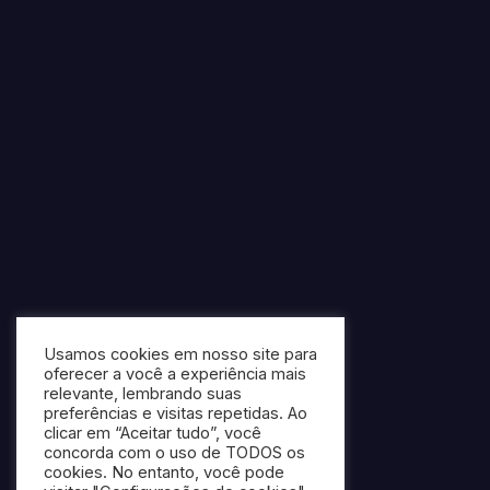
Usamos cookies em nosso site para
oferecer a você a experiência mais
relevante, lembrando suas
preferências e visitas repetidas. Ao
clicar em “Aceitar tudo”, você
concorda com o uso de TODOS os
cookies. No entanto, você pode