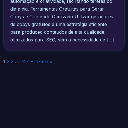
automação e criatividade, facilitando tarefas do
dia a dia. Ferramentas Gratuitas para Gerar
Copys e Conteúdo Otimizado Utilizar geradores
de copys gratuitos é uma estratégia eficiente
para produced conteúdos de alta qualidade,
otimizados para SEO, sem a necessidade de […]
Paginação
1
2
3
…
247
Próxima »
de
posts