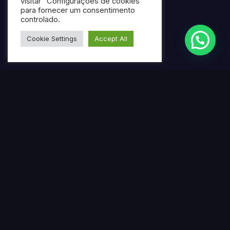
visitar "Configurações de cookies"
para fornecer um consentimento
controlado.
Cookie Settings
Accept All
Termos mais pesquisados
Gerar ebook gratuito com IA
Criar ebook profissional usando inteligência artificial
Ferramenta online para produção de ebooks
automatizados