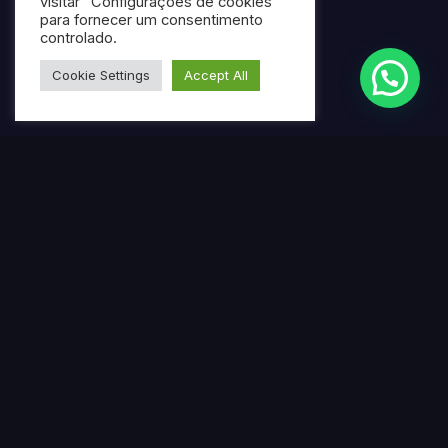
visitar "Configurações de cookies"
para fornecer um consentimento
controlado.
Cookie Settings
Accept All
Termos mais pesquisados
Gerar ebook gratuito com IA
Criar ebook profissional usando inteligência artificial
Ferramenta online para produção de ebooks
automatizados