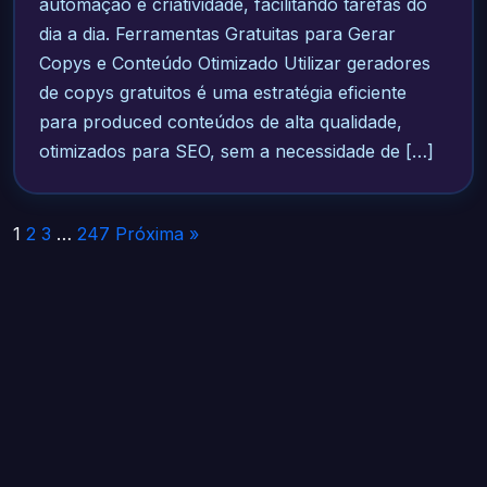
automação e criatividade, facilitando tarefas do
dia a dia. Ferramentas Gratuitas para Gerar
Copys e Conteúdo Otimizado Utilizar geradores
de copys gratuitos é uma estratégia eficiente
para produced conteúdos de alta qualidade,
otimizados para SEO, sem a necessidade de […]
Paginação
1
2
3
…
247
Próxima »
de
posts