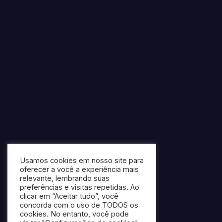
Usamos cookies em nosso site para
oferecer a você a experiência mais
relevante, lembrando suas
preferências e visitas repetidas. Ao
clicar em “Aceitar tudo”, você
concorda com o uso de TODOS os
cookies. No entanto, você pode