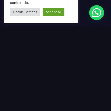
controlado.
Cookie Settings
Accept All
Termos mais pesquisados
Gerar ebook gratuito com IA
Criar ebook profissional usando inteligência artificial
Ferramenta online para produção de ebooks
automatizados
Escrever ebook automaticamente com IA