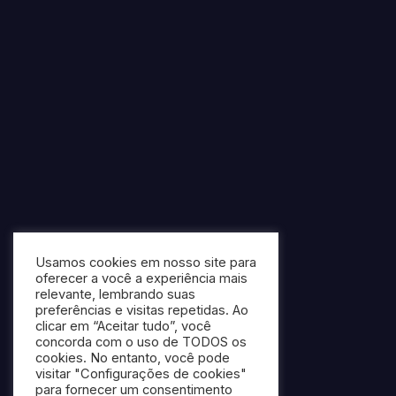
Usamos cookies em nosso site para
oferecer a você a experiência mais
relevante, lembrando suas
preferências e visitas repetidas. Ao
clicar em “Aceitar tudo”, você
concorda com o uso de TODOS os
cookies. No entanto, você pode
visitar "Configurações de cookies"
para fornecer um consentimento