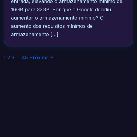
entrada, elevando o armazenamento mínimo de
16GB para 32GB. Por que o Google decidiu
aumentar o armazenamento mínimo? O
aumento dos requisitos mínimos de
armazenamento […]
Paginação
1
2
3
…
45
Próxima »
de
posts