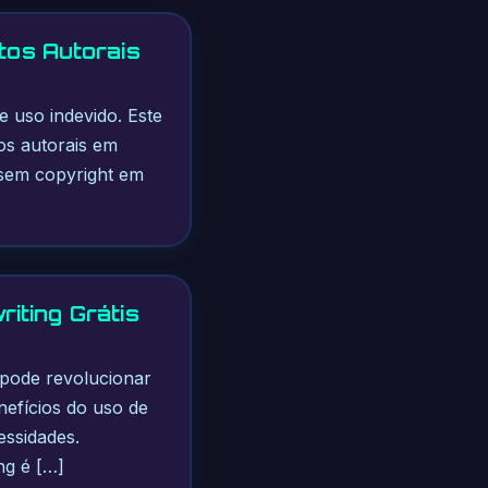
tos Autorais
e uso indevido. Este
tos autorais em
s sem copyright em
iting Grátis
 pode revolucionar
nefícios do uso de
essidades.
ng é […]