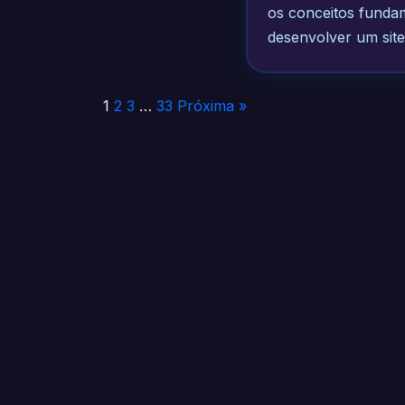
os conceitos fundam
desenvolver um site
Paginação
1
2
3
…
33
Próxima »
de
posts