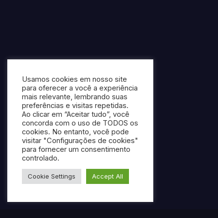
Usamos cookies em nosso site
para oferecer a você a experiência
mais relevante, lembrando suas
preferências e visitas repetidas.
Ao clicar em “Aceitar tudo”, você
concorda com o uso de TODOS os
cookies. No entanto, você pode
visitar "Configurações de cookies"
para fornecer um consentimento
controlado.
Cookie Settings
Accept All