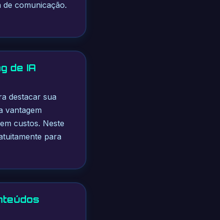
ia de comunicação.
g de IA
ara destacar sua
ma vantagem
 sem custos. Neste
ratuitamente para
onteúdos