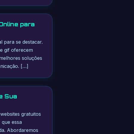
Online para
l para se destacar.
de gif oferecem
as melhores soluções
unicação. […]
me Sua
websites gratuitos
r que essa
dida. Abordaremos