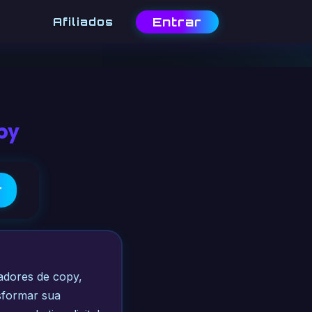
Entrar
Afiliados
py
r
radores de copy,
nsformar sua