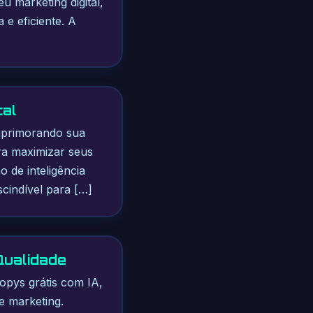
 marketing digital,
e eficiente. A
tal
 aprimorando sua
ra maximizar seus
o de inteligência
scindível para […]
Qualidade
opys grátis com IA,
e marketing.