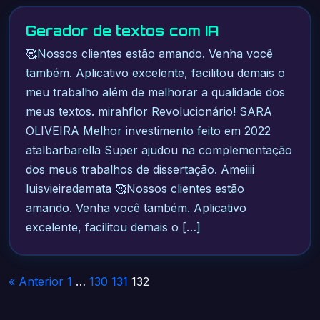
Gerador de textos com IA
🥰Nossos clientes estão amando. Venha você
também. Aplicativo excelente, facilitou demais o
meu trabalho além de melhorar a qualidade dos
meus textos. mirahflor Revolucionário! SARA
OLIVEIRA Melhor investimento feito em 2022
atalbarbarella Super ajudou na complementação
dos meus trabalhos de dissertação. Ameiiii
luisvieiradamata 🥰Nossos clientes estão
amando. Venha você também. Aplicativo
excelente, facilitou demais o […]
Paginação
« Anterior
1
…
130
131
132
de