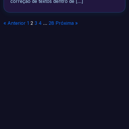
correção de textos dentro de […]
Paginação
« Anterior
1
2
3
4
…
28
Próxima »
de
posts