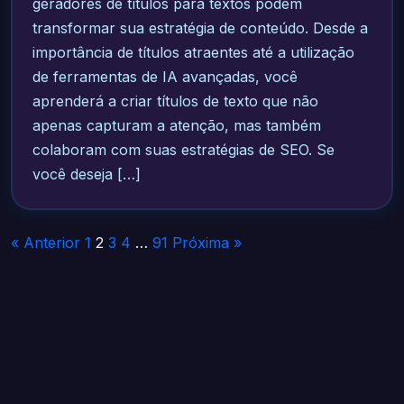
geradores de títulos para textos podem
transformar sua estratégia de conteúdo. Desde a
importância de títulos atraentes até a utilização
de ferramentas de IA avançadas, você
aprenderá a criar títulos de texto que não
apenas capturam a atenção, mas também
colaboram com suas estratégias de SEO. Se
você deseja […]
Paginação
« Anterior
1
2
3
4
…
91
Próxima »
de
posts