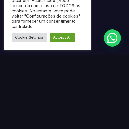
clicar em “Aceitar tudo”, você
concorda com o uso de TODOS os
cookies. No entanto, você pode
visitar "Configurações de cookies"
para fornecer um consentimento
controlado.
Cookie Settings
Accept All
Termos mais pesquisados
Gerar ebook gratuito com IA
Criar ebook profissional usando inteligência artificial