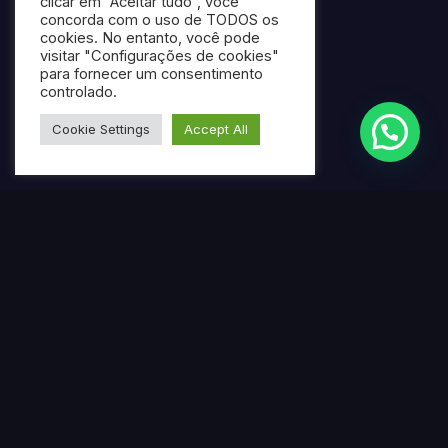
clicar em “Aceitar tudo”, você
concorda com o uso de TODOS os
cookies. No entanto, você pode
visitar "Configurações de cookies"
para fornecer um consentimento
controlado.
Cookie Settings
Accept All
Termos mais pesquisados
Gerar ebook gratuito com IA
Criar ebook profissional usando inteligência artificial