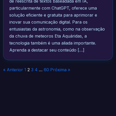
de reescrita de textos baseadada em IA,
particularmente com ChatGPT, oferece uma
solução eficiente e gratuita para aprimorar e
inovar sua comunicação digital. Para os
entusiastas da astronomia, como na observação
da chuva de meteoros Eta Aquáridas, a
tecnologia também é uma aliada importante.
Aprenda a destacar seu conteúdo […]
Paginação
« Anterior
1
2
3
4
…
60
Próxima »
de
posts