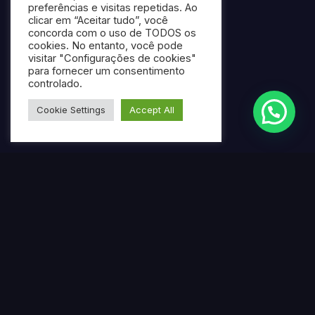
preferências e visitas repetidas. Ao
clicar em “Aceitar tudo”, você
concorda com o uso de TODOS os
cookies. No entanto, você pode
visitar "Configurações de cookies"
para fornecer um consentimento
controlado.
Cookie Settings
Accept All
Termos mais pesquisados
Gerar ebook gratuito com IA