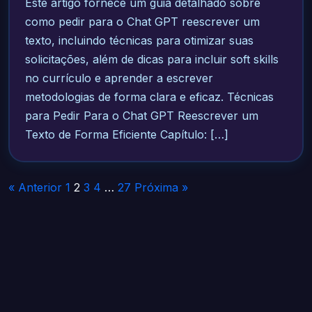
Este artigo fornece um guia detalhado sobre
como pedir para o Chat GPT reescrever um
texto, incluindo técnicas para otimizar suas
solicitações, além de dicas para incluir soft skills
no currículo e aprender a escrever
metodologias de forma clara e eficaz. Técnicas
para Pedir Para o Chat GPT Reescrever um
Texto de Forma Eficiente Capítulo: […]
Paginação
« Anterior
1
2
3
4
…
27
Próxima »
de
posts