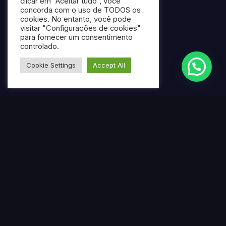
clicar em “Aceitar tudo”, você
concorda com o uso de TODOS os
cookies. No entanto, você pode
visitar "Configurações de cookies"
para fornecer um consentimento
controlado.
Cookie Settings
Accept All
Termos mais pesquisados
Gerar ebook gratuito com IA
Criar ebook profissional usando inteligência artificial