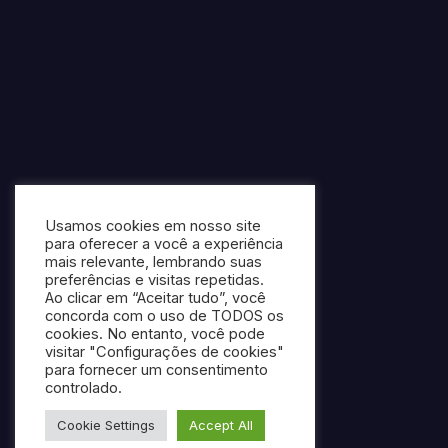
Usamos cookies em nosso site
para oferecer a você a experiência
mais relevante, lembrando suas
preferências e visitas repetidas.
Ao clicar em “Aceitar tudo”, você
concorda com o uso de TODOS os
cookies. No entanto, você pode
visitar "Configurações de cookies"
para fornecer um consentimento
controlado.
Cookie Settings
Accept All