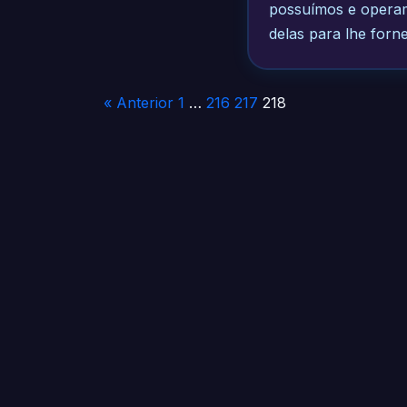
possuímos e operam
delas para lhe forn
Paginação
« Anterior
1
…
216
217
218
de
posts