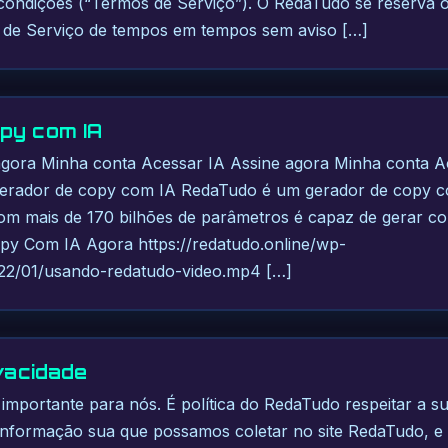
condições (“Termos de Serviço”). O RedaTudo se reserva o d
s de Serviço de tempos em tempos sem aviso […]
py com IA
agora Minha conta Acessar IA Assine agora Minha conta A
erador de copy com IA RedaTudo é um gerador de copy co
 com mais de 170 bilhões de parâmetros é capaz de gerar cop
opy Com IA Agora https://redatudo.online/wp-
22/01/usando-redatudo-video.mp4 […]
ivacidade
 importante para nós. É política do RedaTudo respeitar a s
informação sua que possamos coletar no site RedaTudo, e 