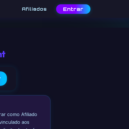
Entrar
Afiliados
nt
r
ar como Afiliado
vinculado aos