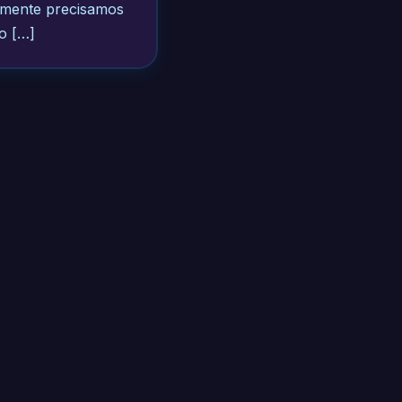
lmente precisamos
o […]