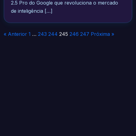
2.5 Pro do Google que revoluciona o mercado
de inteligência […]
Paginação
« Anterior
1
…
243
244
245
246
247
Próxima »
de
posts