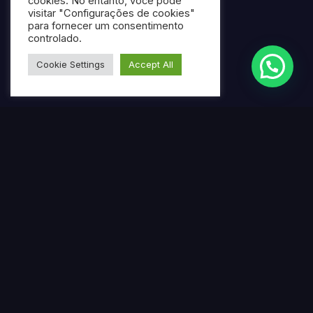
cookies. No entanto, você pode
visitar "Configurações de cookies"
para fornecer um consentimento
controlado.
Cookie Settings
Accept All
Termos mais pesquisados
Gerar ebook gratuito com IA
Criar ebook profissional usando inteligência artificial
Ferramenta online para produção de ebooks