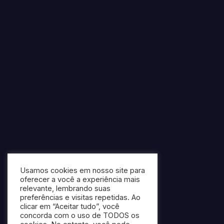
Usamos cookies em nosso site para
oferecer a você a experiência mais
relevante, lembrando suas
preferências e visitas repetidas. Ao
clicar em “Aceitar tudo”, você
concorda com o uso de TODOS os