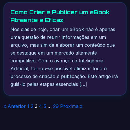
Como Criar e Publicar um eBook
Atraente e Eficaz
Nos dias de hoje, criar um eBook não é apenas
uma questão de reunir informações em um
arquivo, mas sim de elaborar um conteúdo que
se destaque em um mercado altamente
competitivo. Com o avanço da Inteligência
Artificial, tornou-se possível otimizar todo o
processo de criação e publicação. Este artigo irá
guiá-lo pelas etapas essenciais […]
Paginação
« Anterior
1
2
3
4
5
…
29
Próxima »
de
posts