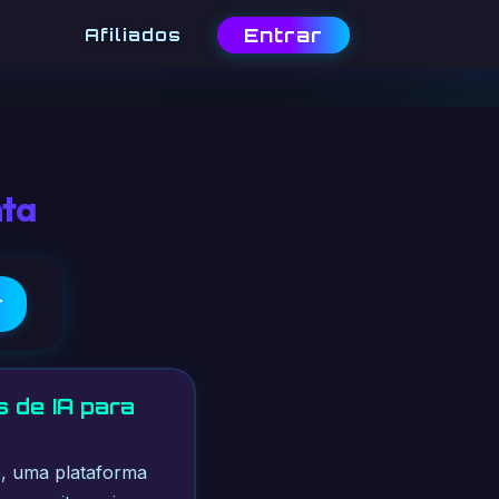
Entrar
Afiliados
nta
r
 de IA para
e, uma plataforma