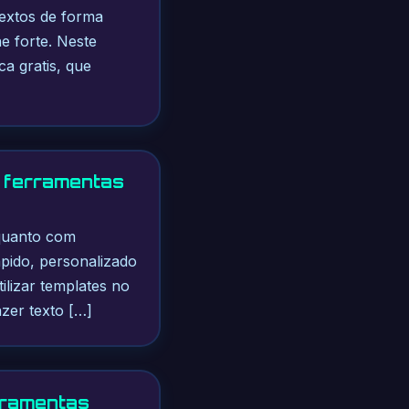
textos de forma
ne forte. Neste
a gratis, que
e ferramentas
 quanto com
ápido, personalizado
ilizar templates no
azer texto […]
rramentas