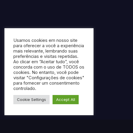
Usamos cookies em nosso site
para oferecer a você a experiência
mais relevante, lembrando suas
preferências e visitas repetidas.
Ao clicar em “Aceitar tudo”, você
concorda com o uso de TODOS os
cookies. No entanto, você pode
visitar "Configurações de cookies"
para fornecer um consentimento
controlado.
Cookie Settings
Accept All