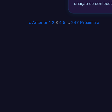
criação de conteúd
Paginação
« Anterior
1
2
3
4
5
…
247
Próxima »
de
posts