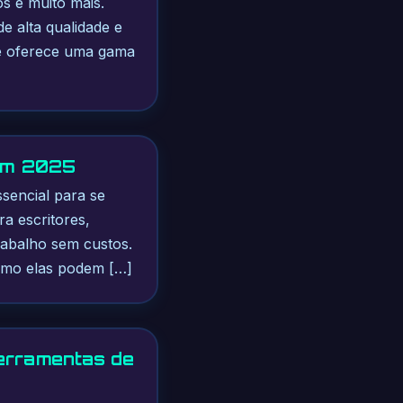
eos e muito mais.
e alta qualidade e
ne oferece uma gama
 em 2025
ssencial para se
a escritores,
rabalho sem custos.
como elas podem […]
Ferramentas de