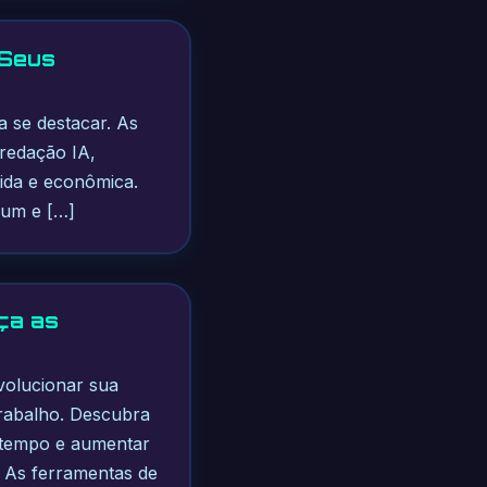
 Seus
a se destacar. As
 redação IA,
pida e econômica.
mium e […]
ça as
volucionar sua
trabalho. Descubra
 tempo e aumentar
o As ferramentas de