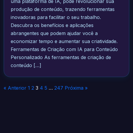
uma plataforma de IA, pode revolucionar sua
produção de conteúdo, trazendo ferramentas
inovadoras para facilitar o seu trabalho.
Descubra os benefícios e aplicações
abrangentes que podem ajudar você a
economizar tempo e aumentar sua criatividade.
Ferramentas de Criação com IA para Conteúdo
Personalizado As ferramentas de criação de
conteúdo […]
Paginação
« Anterior
1
2
3
4
5
…
247
Próxima »
de
posts