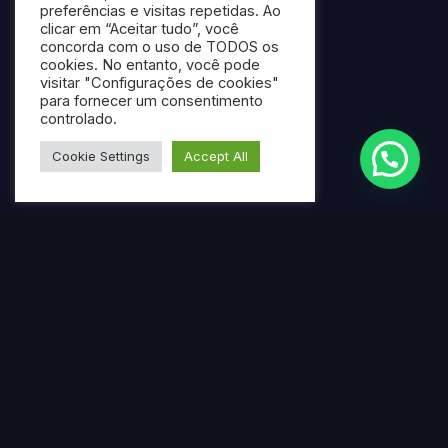
preferências e visitas repetidas. Ao
clicar em “Aceitar tudo”, você
concorda com o uso de TODOS os
cookies. No entanto, você pode
visitar "Configurações de cookies"
para fornecer um consentimento
controlado.
Cookie Settings
Accept All
Termos mais pesquisados
Gerar ebook gratuito com IA