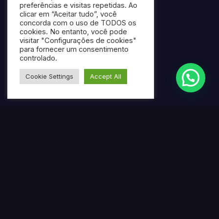
preferências e visitas repetidas. Ao
clicar em “Aceitar tudo”, você
concorda com o uso de TODOS os
cookies. No entanto, você pode
visitar "Configurações de cookies"
para fornecer um consentimento
controlado.
Cookie Settings
Accept All
Termos mais pesquisados
Gerar ebook gratuito com IA