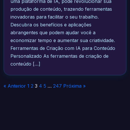
uma plataforma de IA, pode revolucionar sua
produção de conteúdo, trazendo ferramentas
inovadoras para facilitar o seu trabalho.
Descubra os benefícios e aplicações
abrangentes que podem ajudar você a
economizar tempo e aumentar sua criatividade.
Ferramentas de Criação com IA para Conteúdo
Personalizado As ferramentas de criação de
conteúdo […]
Paginação
« Anterior
1
2
3
4
5
…
247
Próxima »
de
posts