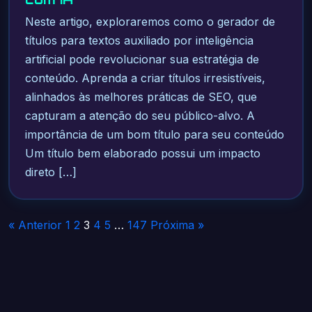
Neste artigo, exploraremos como o gerador de
títulos para textos auxiliado por inteligência
artificial pode revolucionar sua estratégia de
conteúdo. Aprenda a criar títulos irresistíveis,
alinhados às melhores práticas de SEO, que
capturam a atenção do seu público-alvo. A
importância de um bom título para seu conteúdo
Um título bem elaborado possui um impacto
direto […]
Paginação
« Anterior
1
2
3
4
5
…
147
Próxima »
de
posts