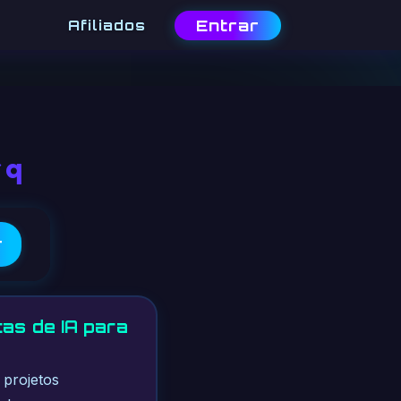
Entrar
Afiliados
 q
r
tas de IA para
 projetos