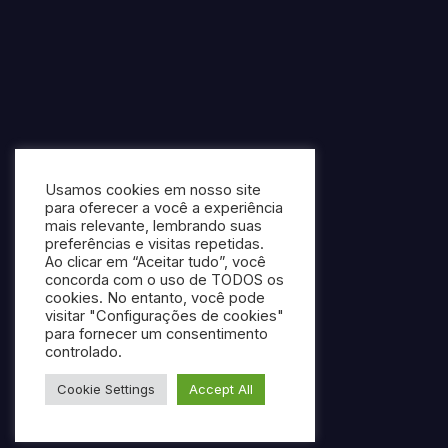
Usamos cookies em nosso site
para oferecer a você a experiência
mais relevante, lembrando suas
preferências e visitas repetidas.
Ao clicar em “Aceitar tudo”, você
concorda com o uso de TODOS os
cookies. No entanto, você pode
visitar "Configurações de cookies"
para fornecer um consentimento
controlado.
Cookie Settings
Accept All