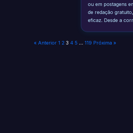
ou em postagens em 
de redação gratuito,
eficaz. Desde a cor
Paginação
« Anterior
1
2
3
4
5
…
119
Próxima »
de
posts