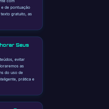
ente com
as e de pontuação
texto gratuito, as
lhorar Seus
teúdos, evitar
ploraremos as
ens do uso de
teligente, prática e