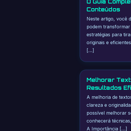
O Guia Comple
Conteúdos
Neste artigo, você 
podem transformar 
estratégias para tir
originais e eficien
[…]
Melhorar Texto
Resultados Ef
A melhoria de texto
clareza e originali
possível melhorar se
conhecerá técnicas,
A Importância […]