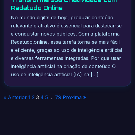
Redatudo Online
No mundo digital de hoje, produzir conteúdo
relevante e atrativo é essencial para destacar-se
e conquistar novos públicos. Com a plataforma
Redatudo.online, essa tarefa torna-se mais fácil
e eficiente, graças ao uso de inteligência artificial
e diversas ferramentas integradas. Por que usar
inteligência artificial na criação de conteúdo O
uso de inteligência artificial (IA) na […]
Paginação
« Anterior
1
2
3
4
5
…
79
Próxima »
de
posts