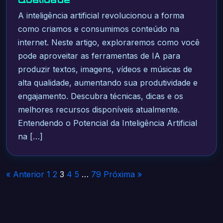
A inteligência artificial revolucionou a forma
como criamos e consumimos conteúdo na
internet. Neste artigo, exploraremos como você
pode aproveitar as ferramentas de IA para
produzir textos, imagens, vídeos e músicas de
alta qualidade, aumentando sua produtividade e
engajamento. Descubra técnicas, dicas e os
melhores recursos disponíveis atualmente.
Entendendo o Potencial da Inteligência Artificial
na […]
Paginação
« Anterior
1
2
3
4
5
…
79
Próxima »
de
posts