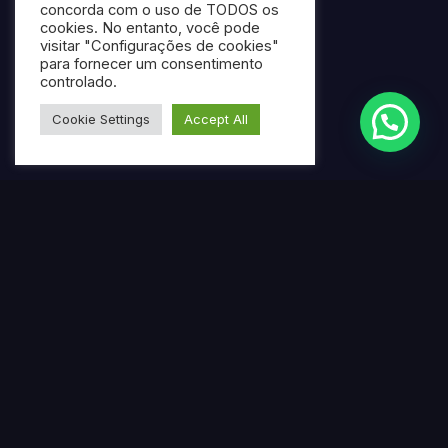
concorda com o uso de TODOS os
cookies. No entanto, você pode
visitar "Configurações de cookies"
para fornecer um consentimento
controlado.
Cookie Settings
Accept All
Termos mais pesquisados
Gerar ebook gratuito com IA
Criar ebook profissional usando inteligência artificial