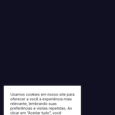
Usamos cookies em nosso site para
oferecer a você a experiência mais
relevante, lembrando suas
preferências e visitas repetidas. Ao
clicar em “Aceitar tudo”, você