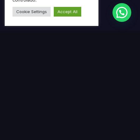
controlado.
Cookie Settings
Accept All
Termos mais pesquisados
Gerar ebook gratuito com IA
Criar ebook profissional usando inteligência artificial
Ferramenta online para produção de ebooks
automatizados
Escrever ebook automaticamente com IA
Plataforma de criação de livros digitais com IA