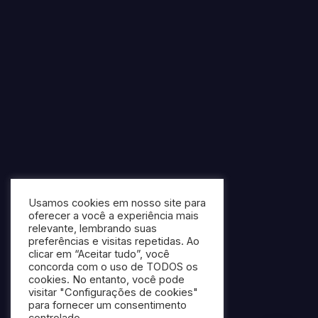
Usamos cookies em nosso site para
oferecer a você a experiência mais
relevante, lembrando suas
preferências e visitas repetidas. Ao
clicar em “Aceitar tudo”, você
concorda com o uso de TODOS os
cookies. No entanto, você pode
visitar "Configurações de cookies"
para fornecer um consentimento