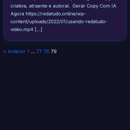
criativa, atraente e autoral. Gerar Copy Com IA
Agora https://redatudo.online/wp-
content/uploads/2022/01/usando-redatudo-
video.mp4 […]
Paginação
« Anterior
1
…
77
78
79
de
posts