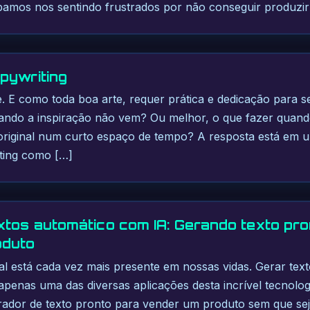
abamos nos sentindo frustrados por não conseguir produzi
pywriting
. E como toda boa arte, requer prática e dedicação para s
ando a inspiração não vem? Ou melhor, o que fazer quand
original num curto espaço de tempo? A resposta está em 
ting como […]
xtos automático com IA: Gerando texto pro
oduto
icial está cada vez mais presente em nossas vidas. Gerar tex
penas uma das diversas aplicações desta incrível tecnologi
ador de texto pronto para vender um produto sem que seja