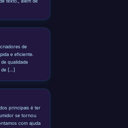
e texto., além de
criadores de
ida e eficiente.
 de qualidade
 de […]
s principais é ter
umidor se tornou
contamos com ajuda