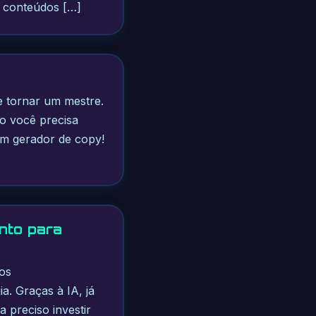
r conteúdos […]
e tornar um mestre.
o você precisa
um gerador de copy!
nto para
tos
a. Graças à IA, já
 preciso investir