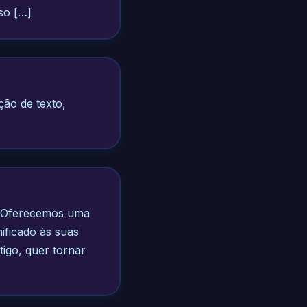
so […]
ão de texto,
o. Oferecemos uma
nificado às suas
igo, quer tornar