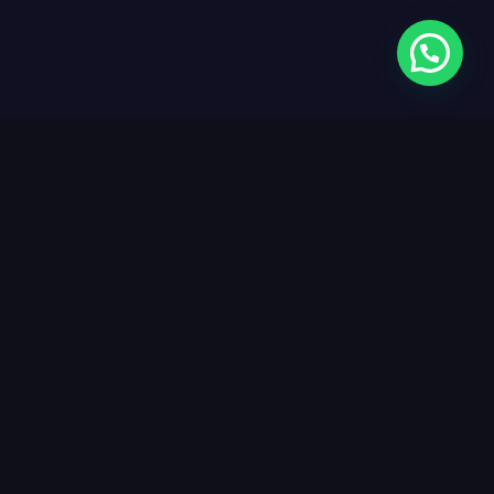
 para produção de ebooks automatizados
rador de conteúdo para ebooks
book rápido com inteligência artificial
Criar prefácio automático para TCC
ver início de trabalhos automaticamente