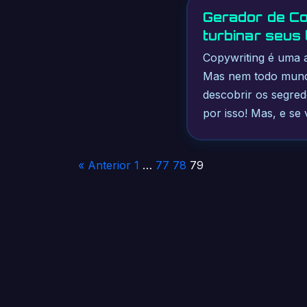
Gerador de Co
turbinar seus
Copywriting é uma 
Mas nem todo mundo 
descobrir os segre
por isso! Mas, e se
Paginação
« Anterior
1
…
77
78
79
de
posts