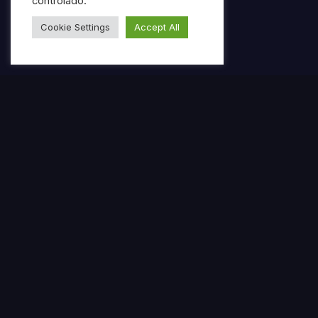
controlado.
Cookie Settings
Accept All
Gerar ebook gratuito com IA
Criar ebook
Escrever ebook automaticamen
Criar ebook a partir de texto com IA
Escrever livro digital automatica
Ferramenta de escrita de introduções p