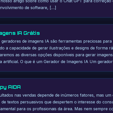
m nosso artigo sobre como usar o Chat GPT para correção d
nvolvimento de software, […]
agens IA Grátis
s geradores de imagens IA são ferramentas preciosas para 
o a capacidade de gerar ilustrações e designs de forma ráp
raremos as diversas opções disponíveis para gerar imagens
cia artificial. O que é um Gerador de Imagens IA Um gerador
py AIDA
ltados nas vendas depende de inúmeros fatores, mas um do
 de textos persuasivos que despertem o interesse do cons
damental para os profissionais da área. Mas nem sempre 