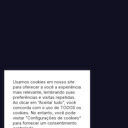
Usamos cookies em nosso site
para oferecer a você a experiência
mais relevante, lembrando suas
preferências e visitas repetidas.
Ao clicar em “Aceitar tudo”, você
concorda com o uso de TODOS os
cookies. No entanto, você pode
visitar "Configurações de cookies"
para fornecer um consentimento