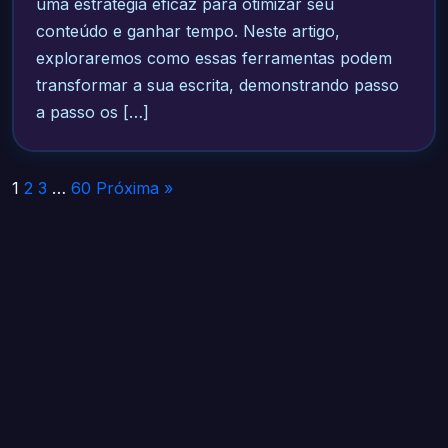
uma estratégia eficaz para otimizar seu
conteúdo e ganhar tempo. Neste artigo,
exploraremos como essas ferramentas podem
transformar a sua escrita, demonstrando passo
a passo os […]
Paginação
1
2
3
…
60
Próxima »
de
posts