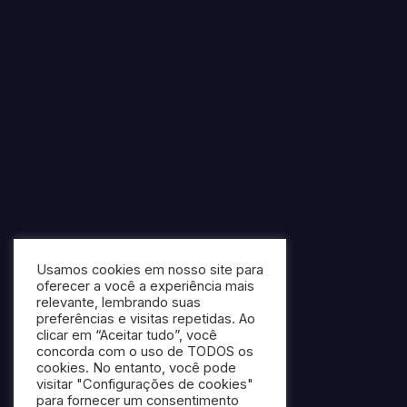
Usamos cookies em nosso site para
oferecer a você a experiência mais
relevante, lembrando suas
preferências e visitas repetidas. Ao
clicar em “Aceitar tudo”, você
concorda com o uso de TODOS os
cookies. No entanto, você pode
visitar "Configurações de cookies"
para fornecer um consentimento