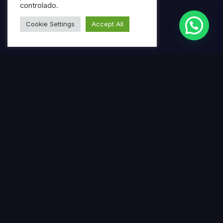
controlado.
Cookie Settings
Accept All
Termos mais pesquisados
Gerar ebook gratuito com IA
Criar ebook profissional usando inteligência artificial
Ferramenta online para produção de ebooks
automatizados
Escrever ebook automaticamente com IA