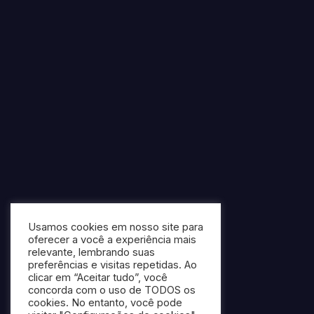
Usamos cookies em nosso site para
oferecer a você a experiência mais
relevante, lembrando suas
preferências e visitas repetidas. Ao
clicar em “Aceitar tudo”, você
concorda com o uso de TODOS os
cookies. No entanto, você pode