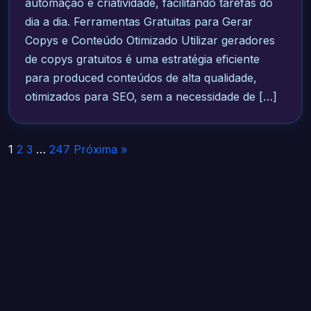
automação e criatividade, facilitando tarefas do
dia a dia. Ferramentas Gratuitas para Gerar
Copys e Conteúdo Otimizado Utilizar geradores
de copys gratuitos é uma estratégia eficiente
para produced conteúdos de alta qualidade,
otimizados para SEO, sem a necessidade de […]
Paginação
1
2
3
…
247
Próxima »
de
posts