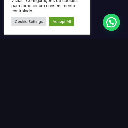
visitar "Configurações de cookies"
para fornecer um consentimento
controlado.
Cookie Settings
Accept All
Termos mais pesquisados
Gerar ebook gratuito com IA
Criar ebook profissional usando inteligência artificial
Ferramenta online para produção de ebooks
automatizados