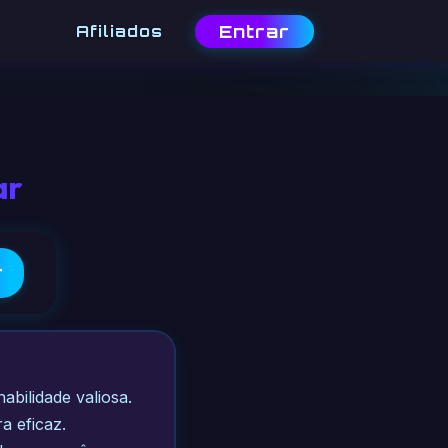
Entrar
Afiliados
ar
r
bilidade valiosa.
a eficaz.