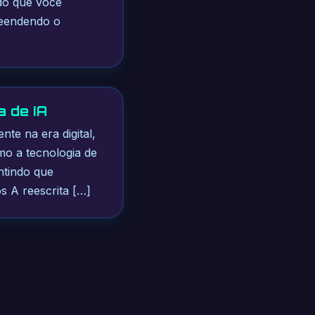
ndo que você
reendendo o
 de IA
te na era digital,
mo a tecnologia de
antindo que
s A reescrita […]