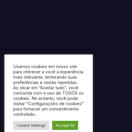
Usamos cookies em nosso site
para oferecer a você a experiência
mais relevante, lembrando suas
preferências e visitas repetidas.
Ao clicar em “Aceitar tudo”, você
concorda com o uso de TODOS os
cookies. No entanto, você pode
visitar "Configurações de cookies"
para fornecer um consentimento
controlado.
Cookie Settings
Accept All