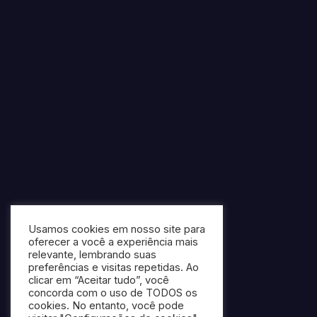
Usamos cookies em nosso site para
oferecer a você a experiência mais
relevante, lembrando suas
preferências e visitas repetidas. Ao
clicar em “Aceitar tudo”, você
concorda com o uso de TODOS os
cookies. No entanto, você pode