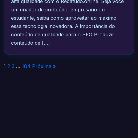
alta qualidade com o Redatudo.online. Seja você
um criador de conteúdo, empresário ou
estudante, saiba como aproveitar ao máximo
essa tecnologia inovadora. A importância do
conteúdo de qualidade para o SEO Produzir
conteúdo de […]
Paginação
1
2
3
…
184
Próxima »
de
posts