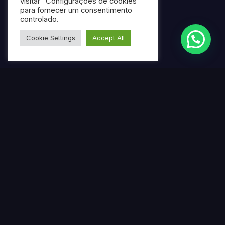
visitar "Configurações de cookies"
para fornecer um consentimento
controlado.
Cookie Settings
Accept All
Termos mais pesquisados
Gerar ebook gratuito com IA
Criar ebook profissional usando inteligência artificial
Ferramenta online para produção de ebooks
automatizados