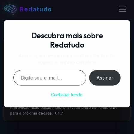
Redatudo
Descubra mais sobre
Redatudo
📚 LIVROS RECOMENDADOS
A Próxima Onda — IA, poder e o maior dilema do
Assine agora mesmo para continuar lendo e ter
século
acesso ao arquivo completo.
amazon.com.br
·
IA & Futuro
Digite seu e-mail…
Escrito pelo cofundador do DeepMind: como a IA vai
Assinar
transformar tudo. 1.100 avaliações ★4.6.
A Singularidade está mais Próxima — Ray Kurzweil
Continuar lendo
amazon.com.br
·
IA & Futuro
A previsão mais ousada sobre a fusão entre humanos e IA
para a próxima década. ★4.7.