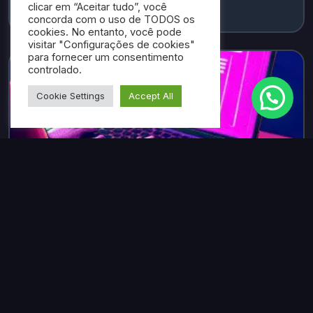
Ler mais →
clicar em “Aceitar tudo”, você
concorda com o uso de TODOS os
cookies. No entanto, você pode
visitar "Configurações de cookies"
para fornecer um consentimento
controlado.
Cookie Settings
Accept All
📅 maio 2, 2025
⏱️ 10 min
Transforme sua Presença Digital
Criando Introduções de Texto Online
Gratuito
Neste artigo, você descobrirá como criar introduções