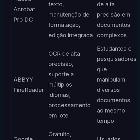
texto,
de alta
Acrobat
manutenção de
precisão em
Pro DC
formatação,
documentos
edição integrada
complexos
Estudantes e
OCR de alta
pesquisadores
precisão,
que
suporte a
ABBYY
manipulam
múltiplos
FineReader
diversos
idiomas,
documentos
processamento
ao mesmo
em lote
tempo
Gratuito,
Google
Usuários