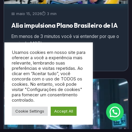
📅 maio 15, 2026
⏱️ 3 min
Alia impulsiona Plano Brasileiro de IA
Em menos de 3 minutos você vai entender por que o
apoio do MCTI ao…
Usamos cookies em nosso site para
oferecer a você a experiência mais
Ler mais →
relevante, lembrando suas
preferências e visitas repetidas. Ao
clicar em “Aceitar tudo”, você
concorda com o uso de TODOS os
cookies. No entanto, você pode
visitar "Configurações de cookies"
para fornecer um consentimento
controlado.
Cookie Settings
Accept All