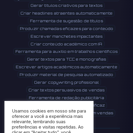
Gerar títulos criativos para textos
Criar headlines atraentes automaticamente
Ferramenta de sugestão de títulos
Produzir chamadas eficazes para conteúdo
Escrever manchetes impactantes
Criar conteúdo acadêmico com IA
Ferramenta para auxílio em trabalhos científicos
Gerar textos para TCC e monografias
Escrever artigos acadêmicos automaticamente
Produzir material de pesquisa automatizado
Gerar copywriting profissional
Criar textos persuasivos de vendas
Ferramenta de redação publicitária
Produzir conteúdo comercial eficaz
Usamos cookies em nosso site para
Escrever textos que convertem em vendas
oferecer a você a experiência mais
relevante, lembrando suas
preferências e visitas repetidas. Ao
clicar em “Aceitar tudo”, você