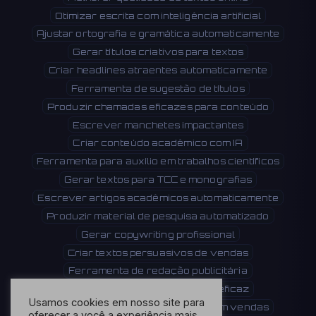
Otimizar escrita com inteligência artificial
Ajustar ortografia e gramática automaticamente
Gerar títulos criativos para textos
Criar headlines atraentes automaticamente
Ferramenta de sugestão de títulos
Produzir chamadas eficazes para conteúdo
Escrever manchetes impactantes
Criar conteúdo acadêmico com IA
Ferramenta para auxílio em trabalhos científicos
Gerar textos para TCC e monografias
Escrever artigos acadêmicos automaticamente
Produzir material de pesquisa automatizado
Gerar copywriting profissional
Criar textos persuasivos de vendas
Ferramenta de redação publicitária
Produzir conteúdo comercial eficaz
Usamos cookies em nosso site para
Escrever textos que convertem em vendas
oferecer a você a experiência mais