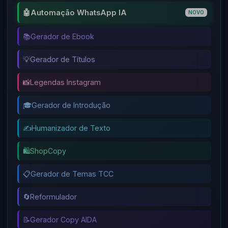
🤖
Automação WhatsApp IA
NOVO
📚
Gerador de Ebook
💡
Gerador de Títulos
📸
Legendas Instagram
🎓
Gerador de Introdução
✍️
Humanizador de Texto
🛍️
ShopCopy
📋
Gerador de Temas TCC
🔄
Reformulador
📝
Gerador Copy AIDA