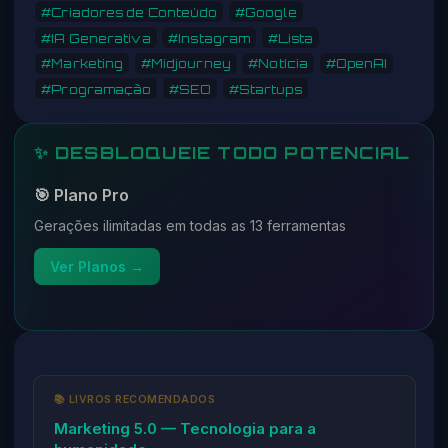
#Criadores de Conteúdo
#Google
#IA Generativa
#Instagram
#Lista
#Marketing
#Midjourney
#Notícia
#OpenAI
#Programação
#SEO
#Startups
✨ DESBLOQUEIE TODO POTENCIAL
🎯 Plano Pro
Gerações ilimitadas em todas as 13 ferramentas
Ver Planos →
📚 LIVROS RECOMENDADOS
Marketing 5.0 — Tecnologia para a