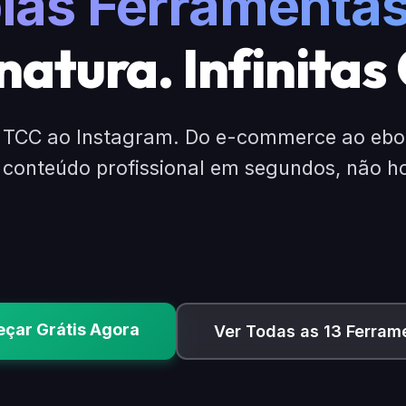
las Ferramentas
atura. Infinitas
 TCC ao Instagram. Do e-commerce ao ebo
 conteúdo profissional em segundos, não h
✍️ Gere legendas vi
çar Grátis Agora
Ver Todas as 13 Ferram