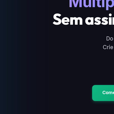
Múltip
Sem assin
Do
Crie
Come