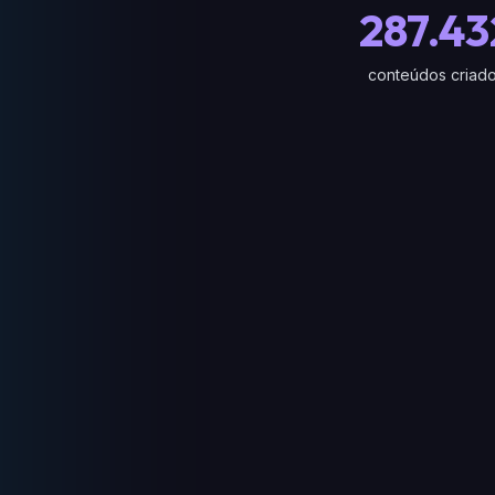
287.43
conteúdos criad