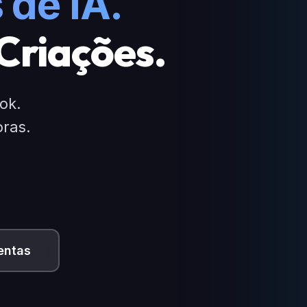
 de IA.
 Criações.
ok.
oras.
entas