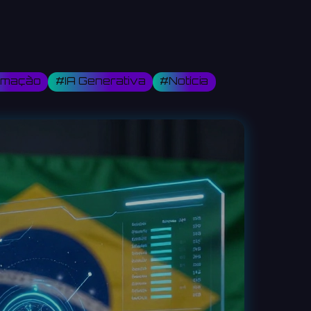
omação
#IA Generativa
#Notícia