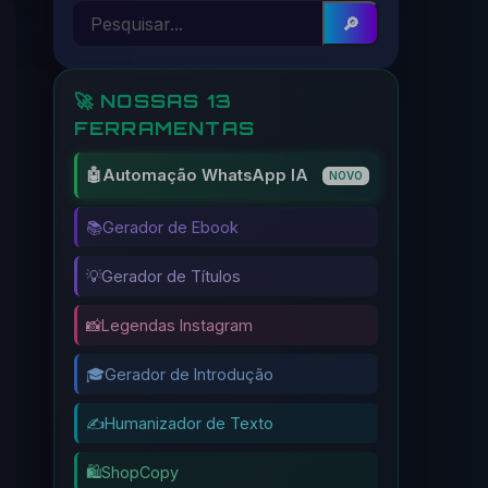
🔎
🚀 NOSSAS 13
FERRAMENTAS
🤖
Automação WhatsApp IA
NOVO
📚
Gerador de Ebook
💡
Gerador de Títulos
📸
Legendas Instagram
🎓
Gerador de Introdução
✍️
Humanizador de Texto
🛍️
ShopCopy