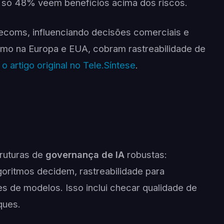
só 48% veem benefícios acima dos riscos.
telecoms, influenciando decisões comerciais e
omo na Europa e EUA, cobram rastreabilidade de
 o artigo original no Tele.Síntese
.
a
truturas de
governança de IA
robustas:
oritmos decidem, rastreabilidade para
es de modelos. Isso inclui checar qualidade de
ques.