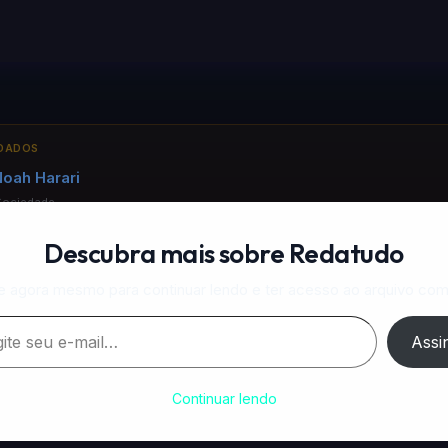
NDADOS
oah Harari
Sociedade
: como as redes de informação moldaram a história — e o que a IA muda
Descubra mais sobre Redatudo
e agora mesmo para continuar lendo e ter acesso ao arquivo com
 A vida e o trabalho com IA
Trabalho
ara trabalhar COM a IA — não ser substituído por ela. Best-seller em Comp
Assi
Continuar lendo