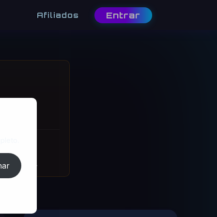
Entrar
Afiliados
 nisso. 3.800
pleto.
utação, ★4.7.
nar