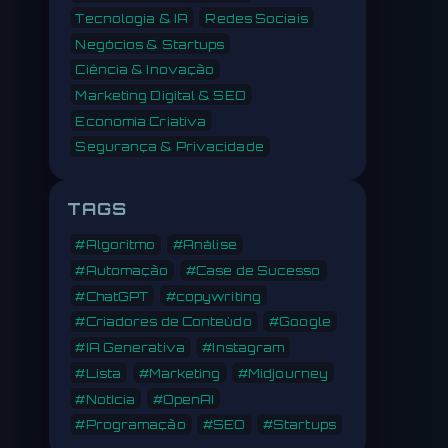
Tecnologia & IA
Redes Sociais
Negócios & Startups
Ciência & Inovação
Marketing Digital & SEO
Economia Criativa
Segurança & Privacidade
TAGS
#Algoritmo
#Análise
#Automação
#Case de Sucesso
#ChatGPT
#copywriting
#Criadores de Conteúdo
#Google
#IA Generativa
#Instagram
#Lista
#Marketing
#Midjourney
#Notícia
#OpenAI
#Programação
#SEO
#Startups