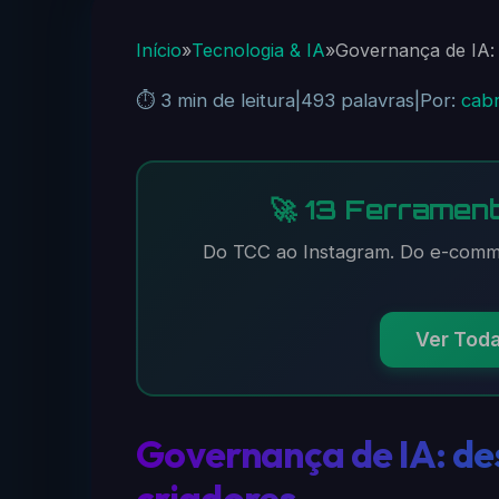
Início
»
Tecnologia & IA
»
Governança de IA: 
⏱️ 3 min de leitura
|
493 palavras
|
Por:
cabr
🚀 13 Ferrament
Do TCC ao Instagram. Do e-comme
Ver Tod
Governança de IA: de
criadores