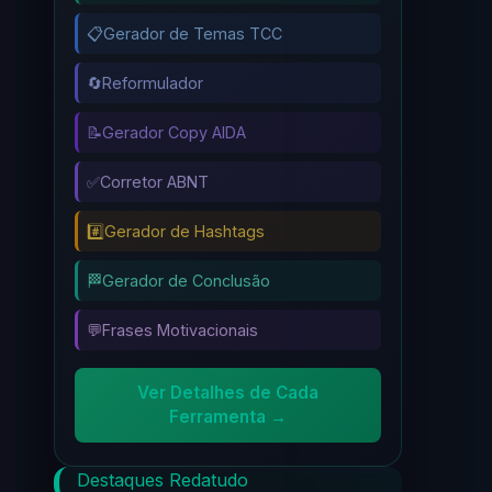
📋
Gerador de Temas TCC
🔄
Reformulador
📝
Gerador Copy AIDA
✅
Corretor ABNT
#️⃣
Gerador de Hashtags
🏁
Gerador de Conclusão
💬
Frases Motivacionais
Ver Detalhes de Cada
Ferramenta →
Destaques Redatudo