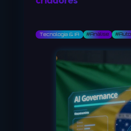
#Análise
#Aut
Tecnologia & IA