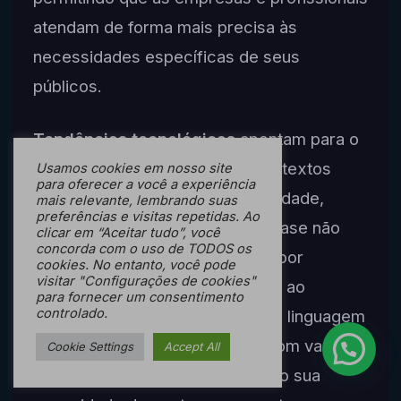
atendam de forma mais precisa às
necessidades específicas de seus
públicos.
Tendências tecnológicas
apontam para o
aperfeiçoamento da geração de textos
Usamos cookies em nosso site
para oferecer a você a experiência
com maior naturalidade e criatividade,
mais relevante, lembrando suas
preferências e visitas repetidas. Ao
possibilitando conteúdos que quase não
clicar em “Aceitar tudo”, você
concorda com o uso de TODOS os
diferenciam-se dos produzidos por
cookies. No entanto, você pode
visitar "Configurações de cookies"
humanos. Isso é possível graças ao
para fornecer um consentimento
controlado.
desenvolvimento de modelos de linguagem
que aprendem continuamente com vastos
Cookie Settings
Accept All
conjuntos de dados, aprimorando sua