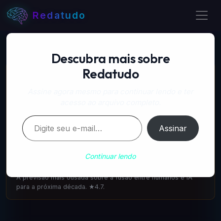
Redatudo
Descubra mais sobre
Redatudo
📚 LIVROS RECOMENDADOS
A Próxima Onda — IA, poder e o maior dilema do
Assine agora mesmo para continuar lendo e ter
século
acesso ao arquivo completo.
amazon.com.br
·
IA & Futuro
Digite seu e-mail…
Escrito pelo cofundador do DeepMind: como a IA vai
Assinar
transformar tudo. 1.100 avaliações ★4.6.
A Singularidade está mais Próxima — Ray Kurzweil
Continuar lendo
amazon.com.br
·
IA & Futuro
A previsão mais ousada sobre a fusão entre humanos e IA
para a próxima década. ★4.7.