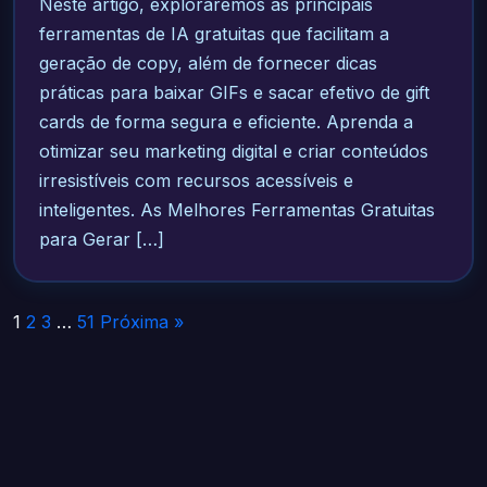
Neste artigo, exploraremos as principais
ferramentas de IA gratuitas que facilitam a
geração de copy, além de fornecer dicas
práticas para baixar GIFs e sacar efetivo de gift
cards de forma segura e eficiente. Aprenda a
otimizar seu marketing digital e criar conteúdos
irresistíveis com recursos acessíveis e
inteligentes. As Melhores Ferramentas Gratuitas
para Gerar […]
Paginação
1
2
3
…
51
Próxima »
de
posts