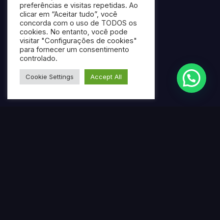
preferências e visitas repetidas. Ao
clicar em “Aceitar tudo”, você
concorda com o uso de TODOS os
cookies. No entanto, você pode
visitar "Configurações de cookies"
para fornecer um consentimento
controlado.
Cookie Settings
Accept All
Termos mais pesquisados
Gerar ebook gratuito com IA