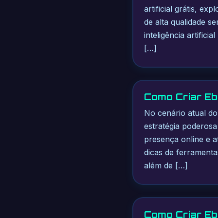
artificial grátis, e
de alta qualidade se
inteligência artific
[…]
Como Criar Ebo
No cenário atual do
estratégia poderos
presença online e a
dicas de ferramentas
além de […]
Como Criar Eb