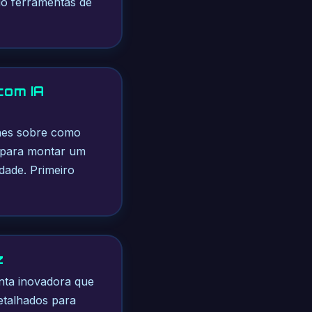
do ferramentas de
com IA
lhes sobre como
s para montar um
idade. Primeiro
z
enta inovadora que
detalhados para