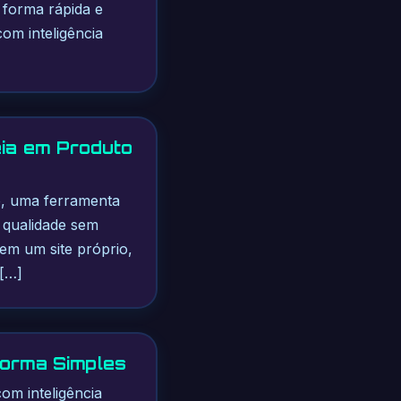
e forma rápida e
om inteligência
eia em Produto
o, uma ferramenta
a qualidade sem
em um site próprio,
 […]
 Forma Simples
om inteligência