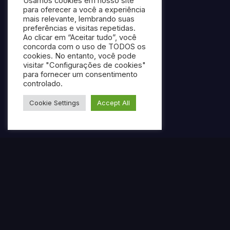
Usamos cookies em nosso site
para oferecer a você a experiência
mais relevante, lembrando suas
preferências e visitas repetidas.
Ao clicar em “Aceitar tudo”, você
concorda com o uso de TODOS os
cookies. No entanto, você pode
visitar "Configurações de cookies"
para fornecer um consentimento
controlado.
Cookie Settings
Accept All