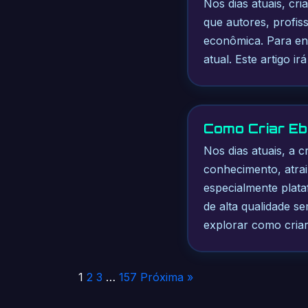
Nos dias atuais, cr
que autores, profis
econômica. Para en
atual. Este artigo i
Como Criar Eb
Nos dias atuais, a 
conhecimento, atrair
especialmente plata
de alta qualidade s
explorar como cria
Paginação
1
2
3
…
157
Próxima »
de