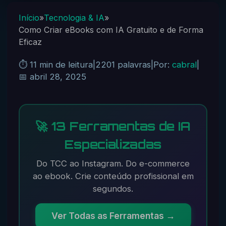
Início
»
Tecnologia & IA
»
Como Criar eBooks com IA Gratuito e de Forma
Eficaz
⏱️ 11 min de leitura
|
2201 palavras
|
Por:
cabral
|
📅 abril 28, 2025
🚀 13 Ferramentas de IA
Especializadas
Do TCC ao Instagram. Do e-commerce
ao ebook. Crie conteúdo profissional em
segundos.
Ver Todas as Ferramentas →