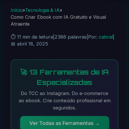
Início
»
Tecnologia & IA
»
Como Criar Ebook com IA Gratuito e Visual
Atraente
⏱️ 11 min de leitura
|
2386 palavras
|
Por:
cabral
|
📅 abril 18, 2025
🚀 13 Ferramentas de IA
Especializadas
Do TCC ao Instagram. Do e-commerce
ao ebook. Crie conteúdo profissional em
segundos.
Ver Todas as Ferramentas →