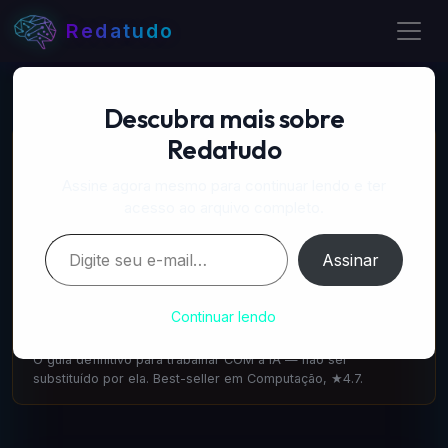
Redatudo
Descubra mais sobre
Redatudo
📚 LIVROS RECOMENDADOS
A Próxima Onda — IA, poder e o maior dilema do
Assine agora mesmo para continuar lendo e ter
século
acesso ao arquivo completo.
amazon.com.br
·
IA & Futuro
Digite seu e-mail…
Escrito pelo cofundador do DeepMind: como a IA vai
Assinar
transformar tudo. 1.100 avaliações ★4.6.
Cointeligência — A vida e o trabalho com IA
Continuar lendo
amazon.com.br
·
IA & Trabalho
O guia definitivo para trabalhar COM a IA — não ser
substituído por ela. Best-seller em Computação, ★4.7.