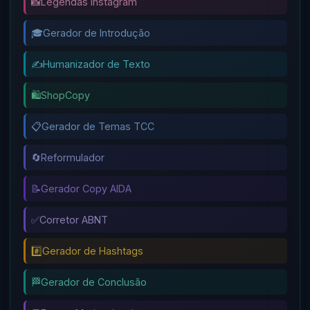
📸
Legendas Instagram
🎓
Gerador de Introdução
✍️
Humanizador de Texto
🛍️
ShopCopy
📋
Gerador de Temas TCC
🔄
Reformulador
📝
Gerador Copy AIDA
✅
Corretor ABNT
#️⃣
Gerador de Hashtags
🏁
Gerador de Conclusão