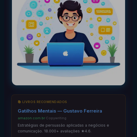
📚 LIVROS RECOMENDADOS
Gatilhos Mentais — Gustavo Ferreira
amazon.com.br
·
Copywriting
Estratégias de persuasão aplicadas a negócios e
comunicação. 18.000+ avaliações ★4.6.