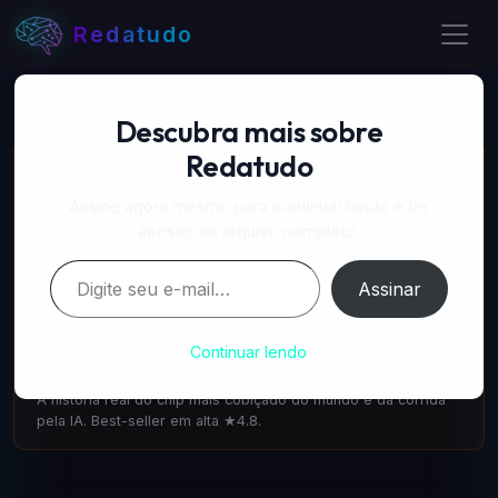
Redatudo
Descubra mais sobre
Redatudo
📚 LIVROS RECOMENDADOS
A Próxima Onda — IA, poder e o maior dilema do
Assine agora mesmo para continuar lendo e ter
século
acesso ao arquivo completo.
amazon.com.br
·
IA & Futuro
Digite seu e-mail…
Escrito pelo cofundador do DeepMind: como a IA vai
Assinar
transformar tudo. 1.100 avaliações ★4.6.
A Máquina que Pensa — Jensen Huang e a Nvidia
Continuar lendo
amazon.com.br
·
IA & Tecnologia
A história real do chip mais cobiçado do mundo e da corrida
pela IA. Best-seller em alta ★4.8.