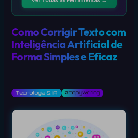
Ver Todas as Ferramentas →
Como Corrigir Texto com
Inteligência Artificial de
Forma Simples e Eficaz
#copywriting
Tecnologia & IA