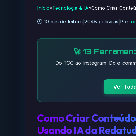
Início
»
Tecnologia & IA
»
Como Criar Conteú
⏱️ 10 min de leitura
|
2048 palavras
|
Por:
c
🚀 13 Ferrament
Do TCC ao Instagram. Do e-comme
Ver Tod
Como Criar Conteúdo
Usando IA da Redatud