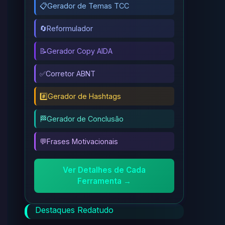
📋
Gerador de Temas TCC
🔄
Reformulador
📝
Gerador Copy AIDA
✅
Corretor ABNT
#️⃣
Gerador de Hashtags
🏁
Gerador de Conclusão
💬
Frases Motivacionais
Ver Detalhes de Cada
Ferramenta →
Destaques Redatudo