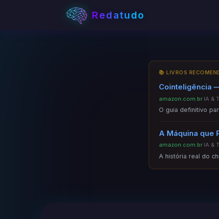
Redatudo
📚 LIVROS RECOME
Cointeligência —
amazon.com.br
·
IA & 
O guia definitivo p
A Máquina que 
amazon.com.br
·
IA & 
A história real do c