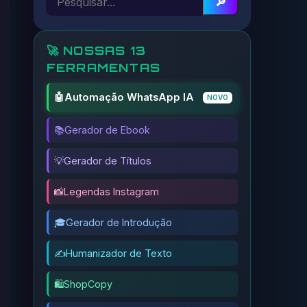
🔎
🚀 NOSSAS 13
FERRAMENTAS
🤖
Automação WhatsApp IA
NOVO
📚
Gerador de Ebook
💡
Gerador de Títulos
📸
Legendas Instagram
🎓
Gerador de Introdução
✍️
Humanizador de Texto
🛍️
ShopCopy