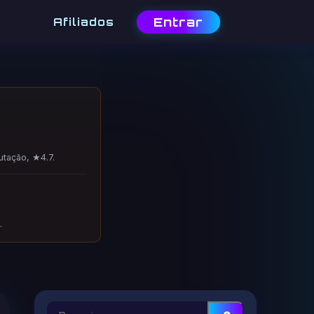
Entrar
Afiliados
utação, ★4.7.
.