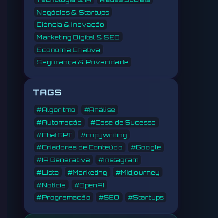
Negócios & Startups
Ciência & Inovação
Marketing Digital & SEO
Economia Criativa
Segurança & Privacidade
TAGS
#Algoritmo
#Análise
#Automação
#Case de Sucesso
#ChatGPT
#copywriting
#Criadores de Conteúdo
#Google
#IA Generativa
#Instagram
#Lista
#Marketing
#Midjourney
#Notícia
#OpenAI
#Programação
#SEO
#Startups