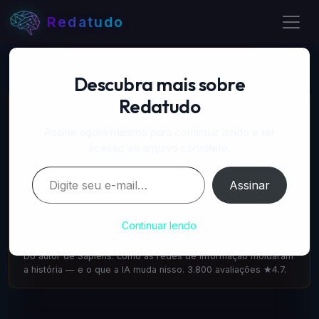
Redatudo
Descubra mais sobre
Redatudo
📚 LIVROS RECOMENDADOS
A Próxima Onda — IA, poder e o maior dilema do
Assine agora mesmo para continuar lendo e ter
século
acesso ao arquivo completo.
amazon.com.br
·
IA & Futuro
Digite seu e-mail…
Escrito pelo cofundador do DeepMind: como a IA vai
Assinar
transformar tudo. 1.100 avaliações ★4.6.
Nexus — Yuval Noah Harari
Continuar lendo
amazon.com.br
·
IA & Sociedade
Do autor de Sapiens: como as redes de informação moldaram
a história — e o que a IA muda nisso. 3.800 avaliações ★4.7.