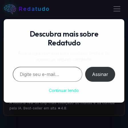
Redatudo
Descubra mais sobre
Redatudo
📚 LIVROS RECOMENDADOS
A Próxima Onda — IA, poder e o maior dilema do
Assine agora mesmo para continuar lendo e ter
século
acesso ao arquivo completo.
amazon.com.br
·
IA & Futuro
Digite seu e-mail…
Escrito pelo cofundador do DeepMind: como a IA vai
Assinar
transformar tudo. 1.100 avaliações ★4.6.
A Máquina que Pensa — Jensen Huang e a Nvidia
Continuar lendo
amazon.com.br
·
IA & Tecnologia
A história real do chip mais cobiçado do mundo e da corrida
pela IA. Best-seller em alta ★4.8.