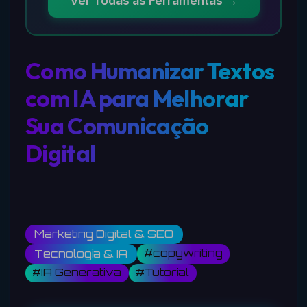
Ver Todas as Ferramentas →
Como Humanizar Textos
com IA para Melhorar
Sua Comunicação
Digital
Marketing Digital & SEO
#copywriting
Tecnologia & IA
#IA Generativa
#Tutorial