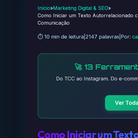
Início
»
Marketing Digital & SEO
»
Como Iniciar um Texto Autorrelacionado c
Comunicação
⏱️ 10 min de leitura
|
2147 palavras
|
Por:
ca
🚀 13 Ferrament
Do TCC ao Instagram. Do e-comme
Ver Tod
Como Iniciar um Text