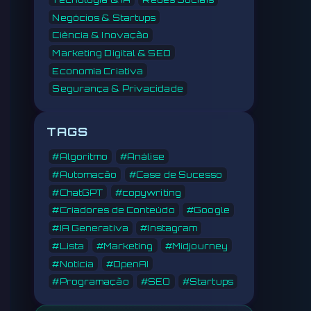
Negócios & Startups
Ciência & Inovação
Marketing Digital & SEO
Economia Criativa
Segurança & Privacidade
TAGS
#Algoritmo
#Análise
#Automação
#Case de Sucesso
#ChatGPT
#copywriting
#Criadores de Conteúdo
#Google
#IA Generativa
#Instagram
#Lista
#Marketing
#Midjourney
#Notícia
#OpenAI
#Programação
#SEO
#Startups