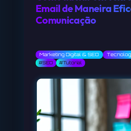
Email de Maneira Efi
Comunicação
Marketing Digital & SEO
Tecnologi
#SEO
#Tutorial