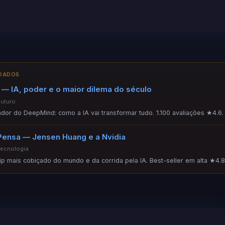
NDADOS
— IA, poder e o maior dilema do século
Futuro
ador do DeepMind: como a IA vai transformar tudo. 1.100 avaliações ★4.6.
Pensa — Jensen Huang e a Nvidia
Tecnologia
hip mais cobiçado do mundo e da corrida pela IA. Best-seller em alta ★4.8