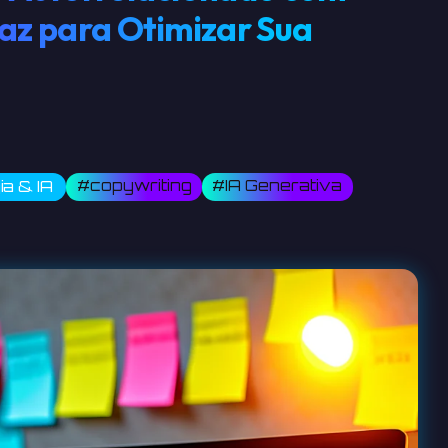
caz para Otimizar Sua
#copywriting
#IA Generativa
a & IA