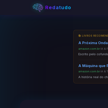
Redatudo
📚 LIVROS RECOME
A Próxima Onda 
amazon.com.br
·
IA & 
Escrito pelo cofund
A Máquina que 
amazon.com.br
·
IA & 
A história real do c