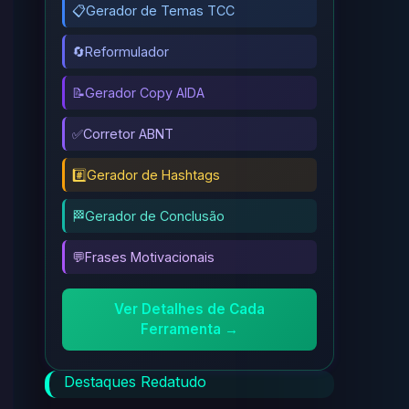
📋
Gerador de Temas TCC
🔄
Reformulador
📝
Gerador Copy AIDA
✅
Corretor ABNT
#️⃣
Gerador de Hashtags
🏁
Gerador de Conclusão
💬
Frases Motivacionais
Ver Detalhes de Cada
Ferramenta →
Destaques Redatudo