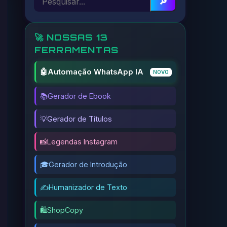
🔎
🚀 NOSSAS 13
FERRAMENTAS
🤖
Automação WhatsApp IA
NOVO
📚
Gerador de Ebook
💡
Gerador de Títulos
📸
Legendas Instagram
🎓
Gerador de Introdução
✍️
Humanizador de Texto
🛍️
ShopCopy