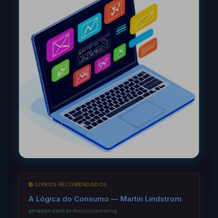
📚 LIVROS RECOMENDADOS
A Lógica do Consumo — Martin Lindstrom
amazon.com.br
·
Neuromarketing