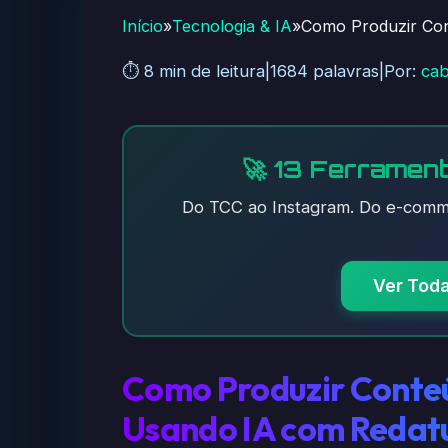
Início
»
Tecnologia & IA
»
Como Produzir Con
⏱️ 8 min de leitura
|
1684 palavras
|
Por:
cab
🚀 13 Ferrament
Do TCC ao Instagram. Do e-comme
Ver Tod
Como Produzir Conte
Usando IA com Redat