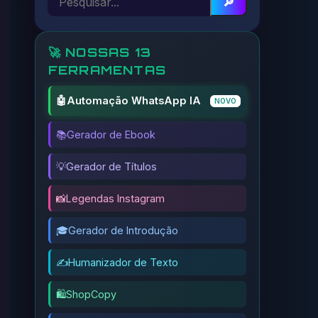
🔎
🚀 NOSSAS 13
FERRAMENTAS
🤖
Automação WhatsApp IA
NOVO
📚
Gerador de Ebook
💡
Gerador de Títulos
📸
Legendas Instagram
🎓
Gerador de Introdução
✍️
Humanizador de Texto
🛍️
ShopCopy