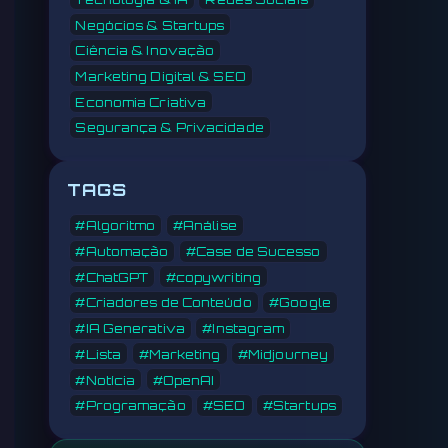
Negócios & Startups
Ciência & Inovação
Marketing Digital & SEO
Economia Criativa
Segurança & Privacidade
TAGS
#Algoritmo
#Análise
#Automação
#Case de Sucesso
#ChatGPT
#copywriting
#Criadores de Conteúdo
#Google
#IA Generativa
#Instagram
#Lista
#Marketing
#Midjourney
#Notícia
#OpenAI
#Programação
#SEO
#Startups