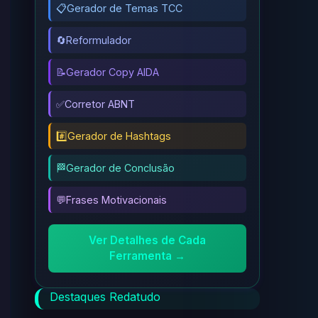
📋
Gerador de Temas TCC
🔄
Reformulador
📝
Gerador Copy AIDA
✅
Corretor ABNT
#️⃣
Gerador de Hashtags
🏁
Gerador de Conclusão
💬
Frases Motivacionais
Ver Detalhes de Cada
Ferramenta →
Destaques Redatudo