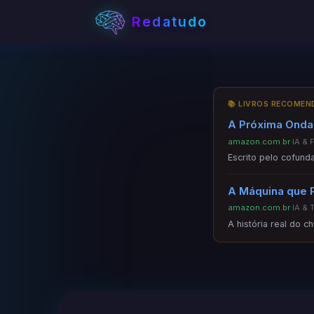
Redatudo
📚 LIVROS RECOME
A Próxima Onda 
amazon.com.br
·
IA & 
Escrito pelo cofund
A Máquina que 
amazon.com.br
·
IA & 
A história real do c