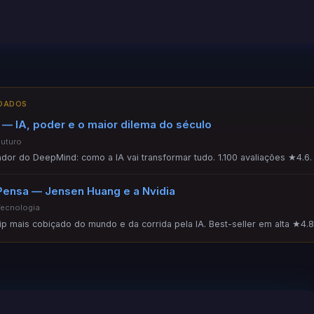
NDADOS
— IA, poder e o maior dilema do século
Futuro
ador do DeepMind: como a IA vai transformar tudo. 1.100 avaliações ★4.6.
Pensa — Jensen Huang e a Nvidia
Tecnologia
hip mais cobiçado do mundo e da corrida pela IA. Best-seller em alta ★4.8