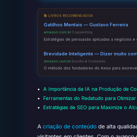
📚 LIVROS RECOMENDADOS
Gatilhos Mentais — Gustavo Ferreira
amazon.com.br
·
Copywriting
Estratégias de persuasão aplicadas a negócios e
Brevidade Inteligente — Dizer muito co
amazon.com.br
·
Escrita & Conteúdo
O método dos fundadores do Axios para escrever
A Importância da IA na Produção de Con
Ferramentas do Redatudo para Otimiza
Estratégias de SEO para Maximize o Al
A
criação de conteúdo
de alta qualida
visitantes em clientes. Com o avanço d