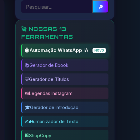
🔎
🚀 NOSSAS 13
FERRAMENTAS
🤖
Automação WhatsApp IA
NOVO
📚
Gerador de Ebook
💡
Gerador de Títulos
📸
Legendas Instagram
🎓
Gerador de Introdução
✍️
Humanizador de Texto
🛍️
ShopCopy