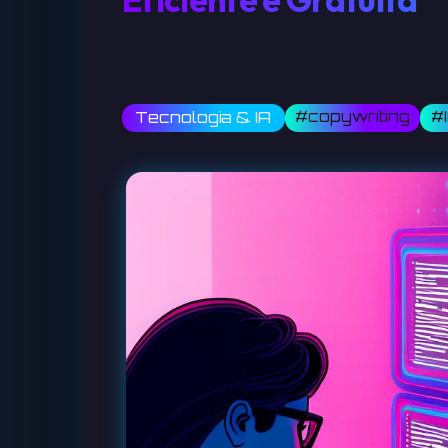
#copywriting
#
Tecnologia & IA