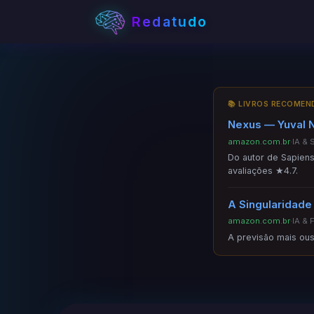
Redatudo
📚 LIVROS RECOME
Nexus — Yuval N
amazon.com.br
·
IA & 
Do autor de Sapiens
avaliações ★4.7.
A Singularidade
amazon.com.br
·
IA & 
A previsão mais ous