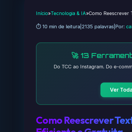
Início
»
Tecnologia & IA
»
Como Reescrever Te
⏱️ 10 min de leitura
|
2135 palavras
|
Por:
ca
🚀 13 Ferrament
Do TCC ao Instagram. Do e-comme
Ver Tod
Como Reescrever Tex
Eficiente e Gratuita