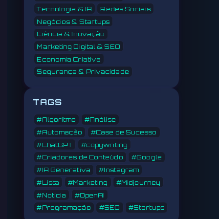
Tecnologia & IA
Redes Sociais
Negócios & Startups
Ciência & Inovação
Marketing Digital & SEO
Economia Criativa
Segurança & Privacidade
TAGS
#Algoritmo
#Análise
#Automação
#Case de Sucesso
#ChatGPT
#copywriting
#Criadores de Conteúdo
#Google
#IA Generativa
#Instagram
#Lista
#Marketing
#Midjourney
#Notícia
#OpenAI
#Programação
#SEO
#Startups