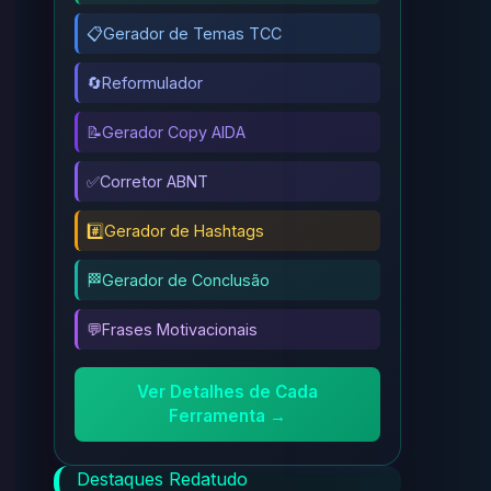
📋
Gerador de Temas TCC
🔄
Reformulador
📝
Gerador Copy AIDA
✅
Corretor ABNT
#️⃣
Gerador de Hashtags
🏁
Gerador de Conclusão
💬
Frases Motivacionais
Ver Detalhes de Cada
Ferramenta →
Destaques Redatudo